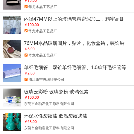
￥15.00
华龙水晶工艺品厂
内径47MM以上的玻璃管精密深加工，精密高硼
硅，石英玻璃管等开发定制。
￥100.00
华龙水晶工艺品厂
76MM水晶玻璃圆片，贴片，化妆盒钻，装饰钻
￥6.00
华龙水晶工艺品厂
单纤毛细管、双锥单纤毛细管、1.0单纤毛细管等
￥2.00
浦江康宁玻璃科技公司
玻璃云彩粉 玻璃瓷粉 玻璃色素
￥100.00
东莞市金釉发化工原料有限公司
环保水性裂纹漆 低温裂纹烤漆
￥68.00
东莞市金釉发化工原料有限公司