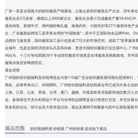
广东一直是全国最大的纺织服装产销基地，云集众多纺织服装生产企业，历年来生
服装企业3万多家，规模以上3000家左右，服装企业累计完成服装产量59.80亿件
溪休闲装、新塘牛仔、潮州婚纱晚礼服、南海内衣、大朗毛织等27个服装特色产
出，广东服装贴牌加工是享誉全球的“中国制造”；其中不乏国际知名品牌Polo、Di
品牌的飞速发展，国内服装加工设计也形成了巨大的市场空间。成就了“世界服装看
会城市，也是全国经济的排头兵及风向标，更是中国纺织服装行业交易中心, 广
州白马、十三行等站西路26个专业纺织服装市场更是全球服装采购集散地，常年
服饰决策层皆蜂拥而至。
展会优势
广州国际纺织面辅料及纱线博览会与第118届广交会纺织服装展同期在琶洲举行
商机，必将带来出口、内销两旺。广州纺织面辅料及纱线展会早已成为许多企业的
上海、江苏、山东、香港、台湾、澳门、越南、印度及欧美等国家和地区数万人次
会。参展商也可充分利用这个平台与全球的品牌商及设计师进行交流，并充分展示
富多彩的论坛、研讨会及大奖评选活动，观众及展商可积极参与其中以获取最新市
展品范围
纺织面辅料展 纱线展 广州纱线展 提供如下展品