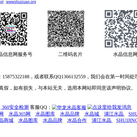
et
wwwshuizuan.org
晶信息网服务号 二维码名片 水晶信息网
5322188，或者联系QQ1366132559，我们会在第一时间处
辨真假，如有损失，与本站无关，选用本网站即同意该声明协议。
360安全检测
客服QQ：
网
水晶365网
水晶图库
水晶品牌
水晶城
浦江水晶
SH
晶商城
水晶图库
水晶品牌
水晶合作
浦江水晶
SHUIJIN