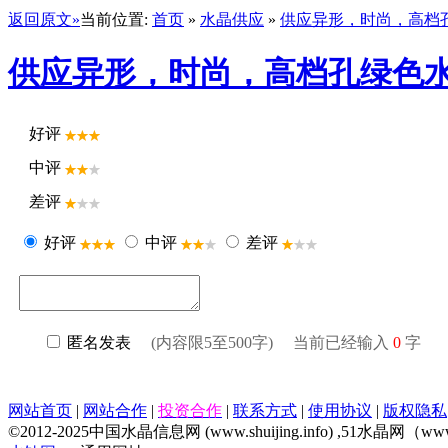
返回原文»
当前位置:
首页
»
水晶供应
»
供应异形，时尚，高档
供应异形，时尚，高档孔绿色
好评
中评
差评
好评
中评
差评
匿名发表
(内容限5至500字) 当前已经输入
0
字
网站首页
|
网站合作
|
投资合作
|
联系方式
|
使用协议
|
版权隐私
©2012-2025中国水晶信息网 (www.shuijing.info) ,51水晶网（www.51c