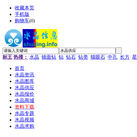
收藏本页
手机版
购物车
(
0
)
标王
热搜：
水晶
镜面钻
钻
钻石
钻类
猫眼石
中孔
长方
星
首页
水晶资讯
水晶图库
水晶供应
水晶报价
水晶商城
资料下载
水晶专题
水晶视频
水晶求购