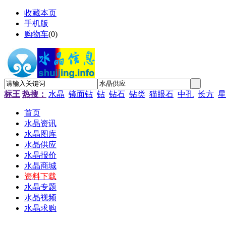
收藏本页
手机版
购物车
(
0
)
标王
热搜：
水晶
镜面钻
钻
钻石
钻类
猫眼石
中孔
长方
星
首页
水晶资讯
水晶图库
水晶供应
水晶报价
水晶商城
资料下载
水晶专题
水晶视频
水晶求购