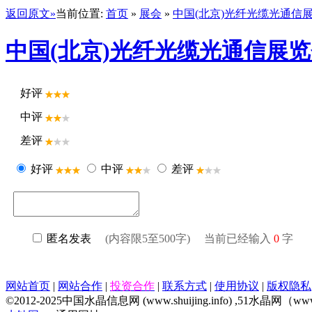
返回原文»
当前位置:
首页
»
展会
»
中国(北京)光纤光缆光通信展览会
中国(北京)光纤光缆光通信展览会 
好评
中评
差评
好评
中评
差评
匿名发表
(内容限5至500字) 当前已经输入
0
字
网站首页
|
网站合作
|
投资合作
|
联系方式
|
使用协议
|
版权隐私
©2012-2025中国水晶信息网 (www.shuijing.info) ,51水晶网（www.51c