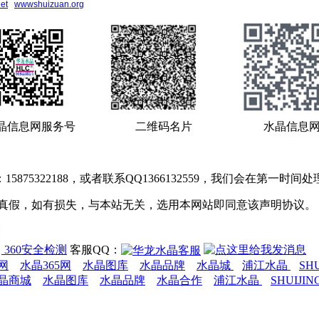
et
wwwshuizuan.org
晶信息网服务号 二维码名片 水晶信息网
5322188，或者联系QQ1366132559，我们会在第一时间处
辨真假，如有损失，与本站无关，选用本网站即同意该声明协议。
360安全检测
客服QQ：
网
水晶365网
水晶图库
水晶品牌
水晶城
浦江水晶
SH
晶商城
水晶图库
水晶品牌
水晶合作
浦江水晶
SHUIJIN