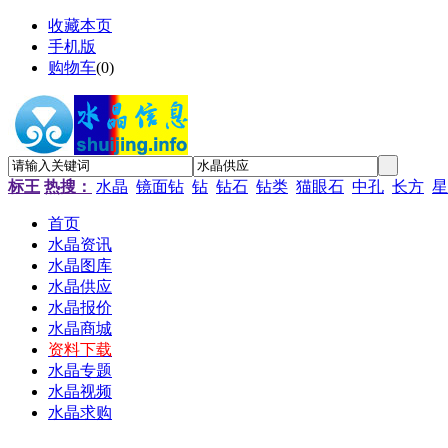
收藏本页
手机版
购物车
(
0
)
标王
热搜：
水晶
镜面钻
钻
钻石
钻类
猫眼石
中孔
长方
星
首页
水晶资讯
水晶图库
水晶供应
水晶报价
水晶商城
资料下载
水晶专题
水晶视频
水晶求购